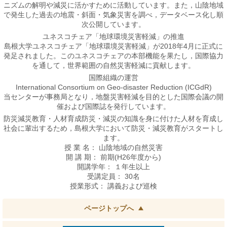
ニズムの解明や減災に活かすために活動しています。また，山陰地域
で発生した過去の地震・斜面・気象災害を調べ，データベース化し順
次公開しています。
ユネスコチェア「地球環境災害軽減」の推進
島根大学ユネスコチェア「地球環境災害軽減」が2018年4月に正式に
発足されました。このユネスコチェアの本部機能を果たし，国際協力
を通して，世界範囲の自然災害軽減に貢献します。
国際組織の運営
International Consortium on Geo-disaster Reduction (ICGdR)
当センターが事務局となり，地盤災害軽減を目的とした国際会議の開
催および国際誌を発行しています。
防災減災教育・人材育成防災・減災の知識を身に付けた人材を育成し
社会に輩出するため，島根大学において防災・減災教育がスタートし
ます。
授 業 名： 山陰地域の自然災害
開 講 期： 前期(H26年度から)
開講学年： １年生以上
受講定員： 30名
授業形式： 講義および巡検
ページトップへ